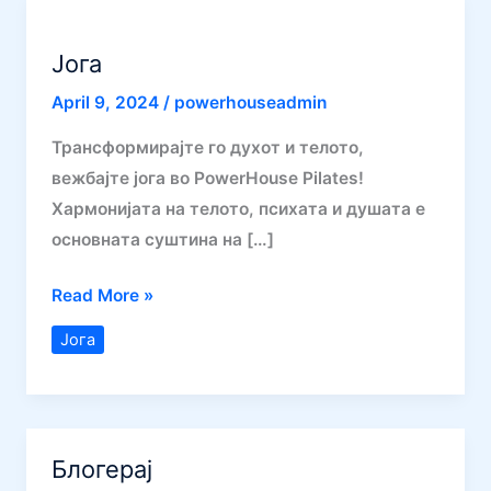
Јога
April 9, 2024
/
powerhouseadmin
Трансформирајте го духот и телото,
вежбајте јога во PowerHouse Pilates!
Хармонијата на телото, психата и душата е
основната суштина на […]
Јога
Read More »
Јога
Блогерај