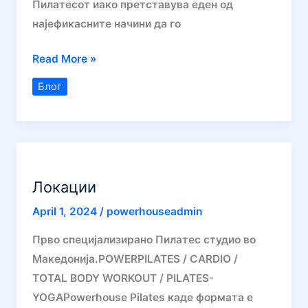
Пилатесот иако претставува еден од
најефикасните начини да го
Придобивките
Read More »
од
Блог
правилна
исхрана
и
вежбањето
пилатес?
Локации
April 1, 2024
/
powerhouseadmin
Прво специјализирано Пилатес студио во
Македонија.POWERPILATES / CARDIO /
TOTAL BODY WORKOUT / PILATES-
YOGAPowerhouse Pilates каде формата е