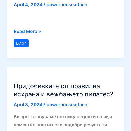
April 4, 2024
/
powerhouseadmin
Блогерај
Read More »
Блог
Придобивките од правилна
исхрана и вежбањето пилатес?
April 3, 2024
/
powerhouseadmin
Ви претставуваме неколку рецепти со чија
помош ќе постигнете подобри резултати