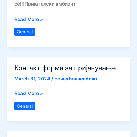
сè!!!Пријателски амбиент
Локации
Read More »
General
Контакт форма за пријавување
March 31, 2024
/
powerhouseadmin
Контакт
Read More »
форма
General
за
пријавување