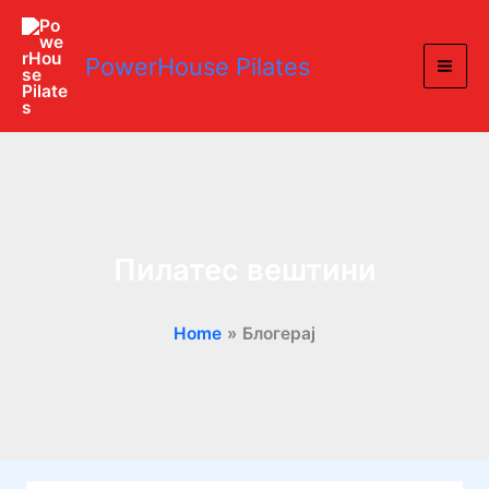
Skip
to
PowerHouse Pilates
content
Пилатес вештини
Home
Блогерај