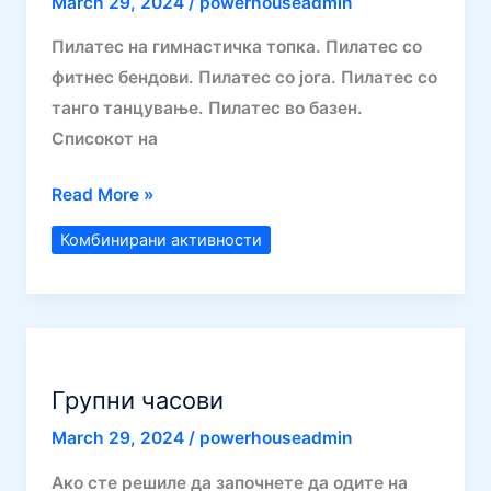
March 29, 2024
/
powerhouseadmin
Пилатес на гимнастичка топка. Пилатес со
фитнес бендови. Пилатес со јога. Пилатес со
танго танцување. Пилатес во базен.
Списокот на
Комбинирани
Read More »
активности
Комбинирани активности
Групни часови
March 29, 2024
/
powerhouseadmin
Ако сте решиле да започнете да одите на