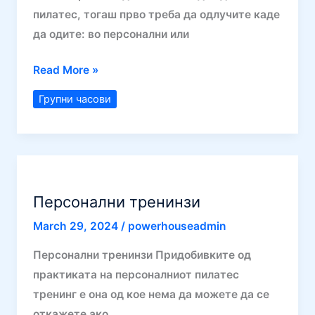
пилатес, тогаш прво треба да одлучите каде
да одите: во персонални или
Групни
Read More »
часови
Групни часови
Персонални тренинзи
March 29, 2024
/
powerhouseadmin
Персонални тренинзи Придобивките од
практиката на персоналниот пилатес
тренинг е она од кое нема да можете да се
откажете ако