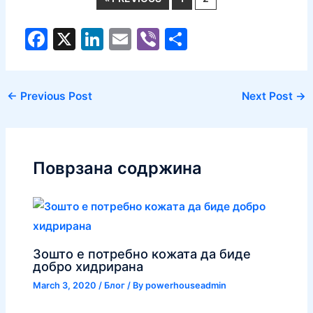
F
X
Li
E
Vi
S
a
n
m
b
h
c
k
ai
er
ar
←
Previous Post
Next Post
→
e
e
l
e
b
dI
o
n
Поврзана содржина
o
k
Зошто е потребно кожата да биде
добро хидрирана
March 3, 2020
/
Блог
/ By
powerhouseadmin