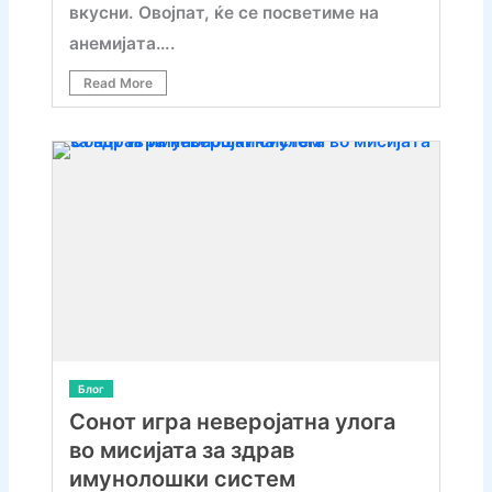
вкусни. Овојпат, ќе се посветиме на
анемијата….
Read More
Блог
Сонот игра неверојатна улога
во мисијата за здрав
имунолошки систем