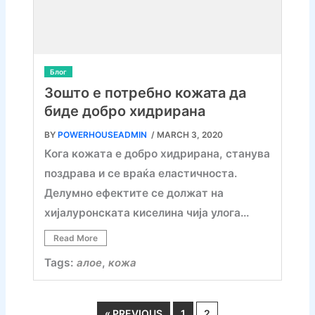
Блог
Зошто е потребно кожата да
биде добро хидрирана
BY
POWERHOUSEADMIN
/ MARCH 3, 2020
Кога кожата е добро хидрирана, станува
поздрава и се враќа еластичноста.
Делумно ефектите се должат на
хијалуронската киселина чија улога…
Read More
Tags:
алое
,
кожа
« PREVIOUS
1
2