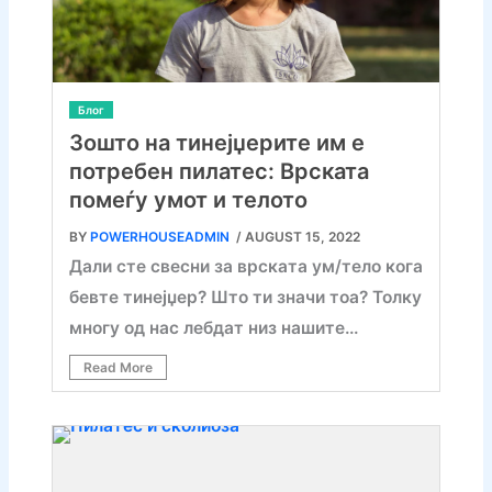
Блог
Зошто на тинејџерите им е
потребен пилатес: Врската
помеѓу умот и телото
BY
POWERHOUSEADMIN
/ AUGUST 15, 2022
Дали сте свесни за врската ум/тело кога
бевте тинејџер? Што ти значи тоа? Толку
многу од нас лебдат низ нашите…
Read More