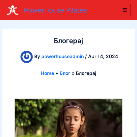
Skip
PowerHouse Pilates
to
content
Блогерај
By
powerhouseadmin
/
April 4, 2024
Home
Блог
Блогерај