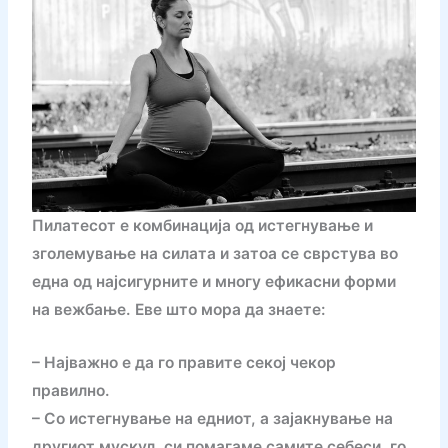
Пилатесот е комбинација од истегнување и
зголемување на силата и затоа се сврстува во
една од најсигурните и многу ефикасни форми
на вежбање. Еве што мора да знаете:
– Најважно е да го правите секој чекор
правилно.
– Со истегнување на едниот, а зајакнување на
другиот мускул, си помагаме самите себеси, го