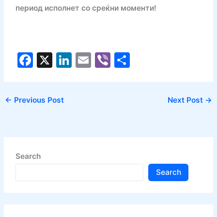
период исполнет со среќни моменти!
F
X
Li
E
Vi
S
a
n
m
b
h
c
k
ai
er
ar
←
Previous Post
Next Post
→
e
e
l
e
b
dI
o
n
o
Search
k
Search