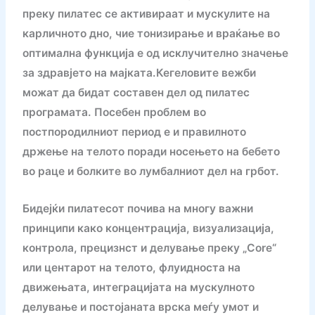
преку пилатес се активираат и мускулите на
карличното дно, чие тонизирање и враќање во
оптимална функција е од исклучително значење
за здравјето на мајката.Кегеловите вежби
можат да бидат составен дел од пилатес
програмата. Посебен проблем во
постпородилниот период е и правилното
држење на телото поради носењето на бебето
во раце и болките во лумбалниот дел на грбот.
Бидејќи пилатесот почива на многу важни
принципи како концентрација, визуализација,
контрола, прецизнст и делување преку „Core“
или центарот на телото, флуидноста на
движењата, интеграцијата на мускулното
делување и постојаната врска меѓу умот и