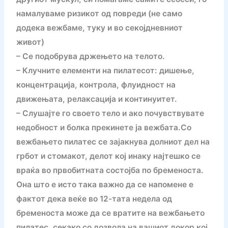
намалуваме ризикот од повреди (не само
додека вежбаме, туку и во секојдневниот
живот)
– Се подобрува држењето на телото.
– Клучните елементи на пилатесот: дишење,
концентрација, контрола, флуидност на
движењата, релаксација и континуитет.
– Слушајте го своето тело и ако почувствувате
недобност и болка прекинете ја вежбата.Со
вежбањето пилатес се зајакнува долниот дел на
грбот и стомакот, делот кој инаку најтешко се
враќа во првобитната состојба по бременоста.
Она што е исто така важно да се напомене е
фактот дека веќе во 12-тата недела од
бременоста може да се вратите на вежбањето
пилатес, секако со дозвола на вашиот докор кој