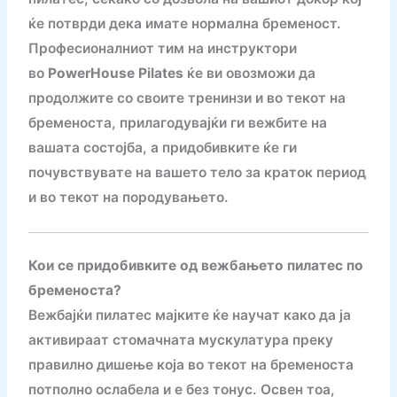
ќе потврди дека имате нормална бременост.
Професионалниот тим на инструктори
во
PowerHouse Pilates
ќе ви овозможи да
продолжите со своите тренинзи и во текот на
бременоста, прилагодувајќи ги вежбите на
вашата состојба, а придобивките ќе ги
почувствувате на вашето тело за краток период
и во текот на породувањето.
Кои се придобивките од вежбањето пилатес по
бременоста?
Вежбајќи пилатес мајките ќе научат како да ја
активираат стомачната мускулатура преку
правилно дишење која во текот на бременоста
потполно ослабела и е без тонус. Освен тоа,