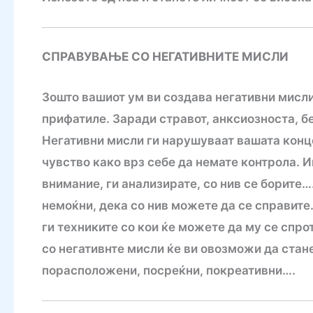
СПРАВУВАЊЕ СО НЕГАТИВНИТЕ МИСЛИ
Зошто вашиот ум ви создава негативни мисли?
прифатиле. Заради стравот, анксиозноста, бе
Негативни мисли ги нарушуваат вашата конце
чувство како врз себе да немате контрола. 
внимание, ги анализирате, со нив се борите…
немоќни, дека со нив можете да се справите
ги техниките со кои ќе можете да му се спр
со негативнте мисли ќе ви овозможи да стан
порасположени, посреќни, покреативни….