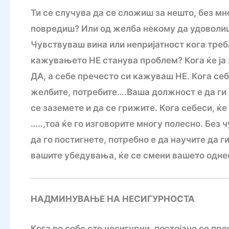
Ти се случува да се сложиш за нешто, без м
повредиш? Или од желба некому да удоволиш
Чувствуваш вина или непријатност кога тре
кажувањето НЕ станува проблем? Кога ќе ја
ДА, а себе пречесто си кажуваш НЕ. Кога се
желбите, потребите….Ваша должност е да ги з
се заземете и да се грижите. Кога себеси, ќе
…..,тоа ќе го изговорите многу полесно. Без 
да го постигнете, потребно е да научите да
вашите убедувања, ќе се смени вашето одн
НАДМИНУВАЊЕ НА НЕСИГУРНОСТА
Кога во себе сте несигурни, постојано се пр