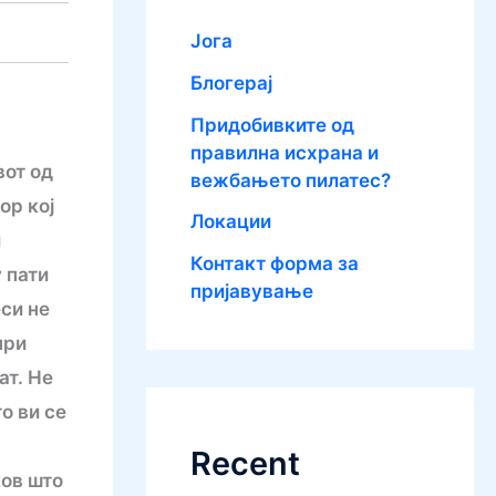
Јога
Блогерај
Придобивките од
правилна исхрана и
вот од
вежбањето пилатес?
ор кој
Локации
и
Контакт форма за
 пати
пријавување
си не
при
ат. Не
о ви се
Recent
ков што