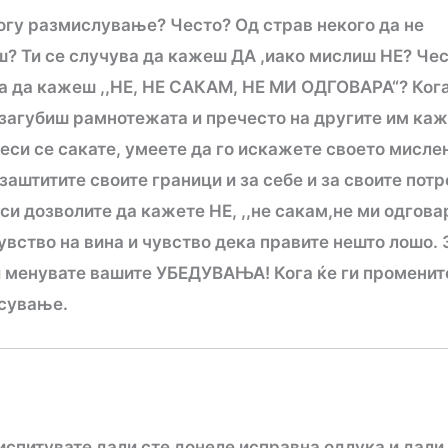
ногу размислување? Често? Од страв некого да не
? Ти се случува да кажеш ДА ,иако мислиш НЕ? Че
ба да кажеш ,,НЕ, НЕ САКАМ, НЕ МИ ОДГОВАРА“? Ког
 загубиш рамнотежата и пречесто на другите им ка
беси се сакате, умеете да го искажете своето мисле
аштитите своите граници и за себе и за своите потр
 си дозволите да кажете НЕ, ,,не сакам,не ми одгова
чувство на вина и чувство дека правите нешто лошо. 
 ги менувате вашите УБЕДУВАЊА! Кога ќе ги променит
есување.
еиспитувате дали сте донеле исправна одлука и дали