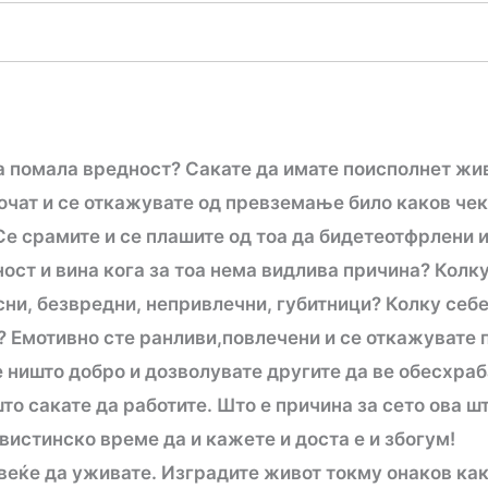
а помала вредност? Сакате да имате поисполнет жи
 кочат и се откажувате од превземање било каков чек
 Се срамите и се плашите од тоа да бидетеотфрлени 
ост и вина кога за тоа нема видливa причина? Колку
сни, безвредни, непривлечни, губитници? Колку себе
е? Емотивно сте ранливи,повлечени и се откажувате 
 ништо добро и дозволувате другите да ве обесхраб
то сакате да работите. Што е причина за сето ова шт
вистинско време да и кажете и доста е и збогум!
овеќе да уживате. Изградите живот токму онаков ка