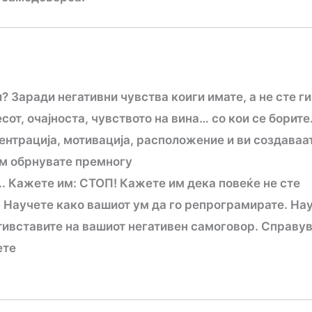
 Заради негативни чувства коиги имате, а не сте ги
сот, очајноста, чувството на вина… со кои се борите
нтрација, мотивација, расположение и ви создаваа
Им обрнувате премногу
.. Кажете им: СТОП! Кажете им дека повеќе не сте
. Научете како вашиот ум да го репрограмирате. На
отивставите на вашиот негативен самоговор. Справ
ете