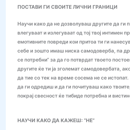
ПОСТАВИ ГИ СВОИТЕ ЛИЧНИ ГРАНИЦИ
Научи како да не дозволуваш другите да ги 
влегуваат и излегуваат од тој твој интимен п
емотивните повреди кои притоа ти ги нанесув
себе и зошто имаш ниска самодоверба, па др
се потребни“ за да го потврдат твоето посто
другите ќе ти ја зголемат самодовербата, ак
да тие со тек на време сосема не се истопат.
да ги одредиш и да ги почитуваш како твоите,
покрај свесност ќе тибиде потребна и висти
НАУЧИ КАКО ДА КАЖЕШ: “НЕ”