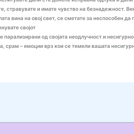
е, стравувате и имате чувство на безнадежност. Ве
ата вина на овој свет, се сметате за неспособен да 
енувате својот
е парализирани од својата неодлучност и несигурно
, срам – емоции врз кои се темели вашата несигурн