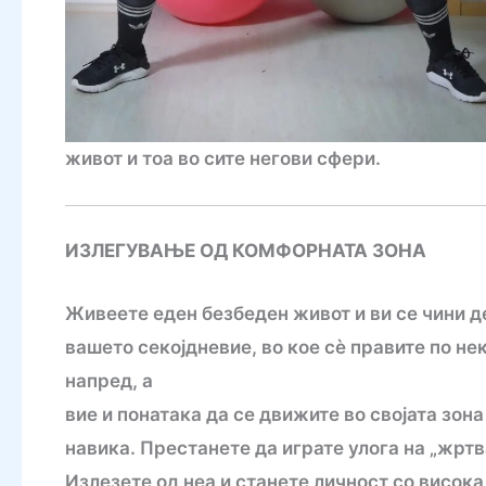
живот и тоа во сите негови сфери.
ИЗЛЕГУВАЊЕ ОД КОМФОРНАТА ЗОНА
Живеете еден безбеден живот и ви се чини 
вашето секојдневие, во кое сè правите по не
напред, а
вие и понатака да се движите во својата зон
навика. Престанете да играте улога на „жрт
Излезете од неа и станете личност со висок