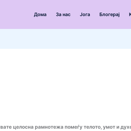
Дома
За нас
Јога
Блогерај
е цел​осна рамнотежа помеѓу телото, умот и духо