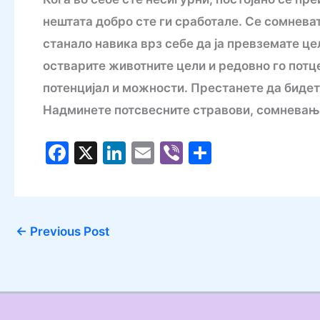
нештата добро сте ги сработале. Се сомневат
станало навика врз себе да ја превземате цел
остварите животните цели и редовно го потц
потенцијал и можности. Престанете да бидет
Надминете потсвесните стравови, сомневања
F
X
Li
E
Vi
S
a
n
m
b
h
c
k
ai
er
ar
e
e
l
e
←
Previous Post
b
dI
o
n
o
k