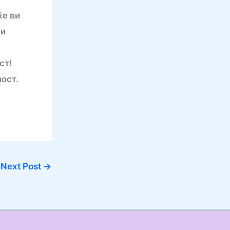
ќе ви
ги
ст!
ост.
Next Post
→