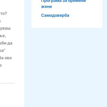
Програма за бремени
жени
сто?
Самодоверба
а
жуваш
ње,
еби да
ра“
За ова
е