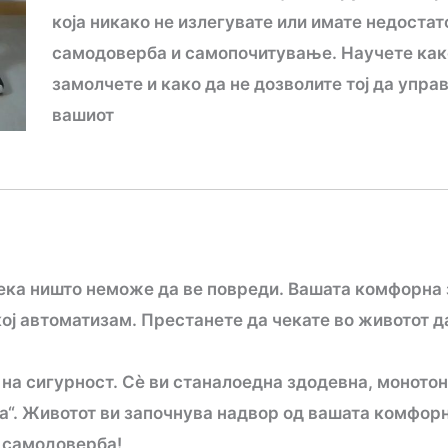
која никако не излегувате или имате недостат
самодоверба и самопочитување. Научете како
замолчете и како да не дозволите тој да упра
вашиот
дека ништо неможе да ве повреди. Вашата комфорна 
кој автоматизам. Престанете да чекате во животот д
а на сигурност. Сè ви станалоедна здодевна, моното
ва“. Животот ви започнува надвор од вашата комфорн
а самодоверба!