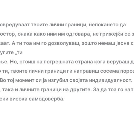
повредуваат твоите лични граници, непокането да
ростор, онака како ним им одговара, не грижејќи се 
аат. А ти тоа им го дозволуваш, зошто немаш јасна с
угите „ти
ење. Но, стоиш на погрешната страна кога веруваш 
о ти, твоите лични граници ги направиш сосема поро
 Во тој момент си ја изгубил својата индивидуалност.
 така и личните граници на другите. За да тоа го н
нски висока самодоверба.