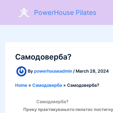
Skip
PowerHouse Pilates
to
content
Самодоверба?
By
powerhouseadmin
/
March 28, 2024
Home
Самодоверба
Самодоверба?
Самодоверба?
Преку практикувањето пилатес постигнуват