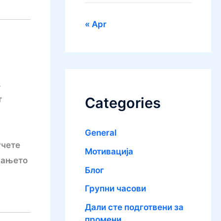
« Apr
.
Categories
т
General
учете
Mотивација
увањето
Блог
Групни часови
Дали сте подготвени за
промени