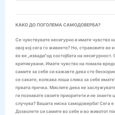
КАКО ДО ПОГОЛЕМА САМОДОВЕРБА?
Сe чувствувате несигурно и имате чувство н
овој кој сега го живеете? Но, стравовите ве
ќе ве „извади“од состојбата на несигурност.
критикувани. Имате чувство на помала вредн
самите за себе си кажавте дека сте бескори
се сакате, колкава лоша слика за себе имат
првата пречка. Мислите дека не заслужувате
ги познавате своите приоритети и не знаете ш
случува? Вашата ниска самодоверба! Сега е 
Дозволете си самите во себе и во животот п