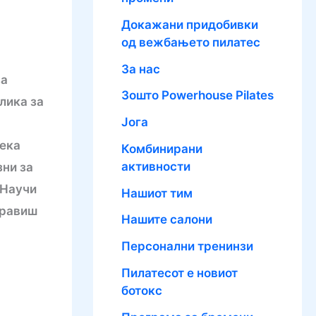
Докажани придобивки
од вежбањето пилатес
За нас
за
Зошто Powerhouse Pilates
лика за
Јога
дека
Комбинирани
активности
зни за
 Научи
Нашиот тим
аправиш
Нашите салони
Персонални тренинзи
Пилатесот е новиот
ботокс