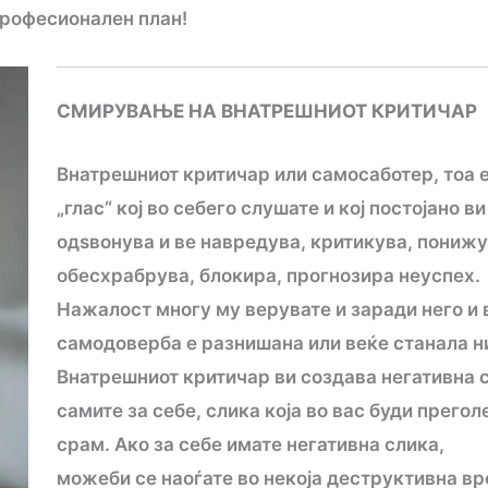
 професионален план!
СМИРУВАЊЕ НА ВНАТРЕШНИОТ КРИТИЧАР
Внатрешниот критичар или самосаботер, тоа е
„глас“ кој во себего слушате и кој постојано ви
одѕвонува и ве навредува, критикува, понижу
обесхрабрува, блокира, прогнозира неуспех.
Нажалост многу му верувате и заради него и
самодоверба е разнишана или веќе станала н
Внатрешниот критичар ви создава негативна 
самите за себе, слика која во вас буди прегол
срам. Ако за себе имате негативна слика,
можеби се наоѓате во некоја деструктивна вр