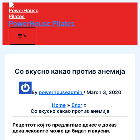
Skip
to
content
PowerHouse Pilates
Со вкусно какао против анемија
By
powerhouseadmin
/
March 3, 2020
Home
Блог
Со вкусно какао против анемија
Рецептот кој го предлагаме денес е доказ
дека лековите може да бидат и вкусни.