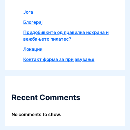
Јога
Блогерај
Придобивките од правилна исхрана и
вежбањето пилатес?
Локации
Контакт форма за пријавување
Recent Comments
No comments to show.