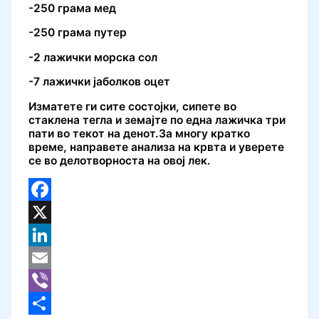
-250 грама мед
-250 грама путер
-2 лажички морска сол
-7 лажички јаболков оцет
Изматете ги сите состојки, сипете во
стаклена тегла и земајте по една лажичка три
пати во текот на денот.За многу кратко
време, направете анализа на крвта и уверете
се во делотворноста на овој лек.
Facebook
X
LinkedIn
Email
Viber