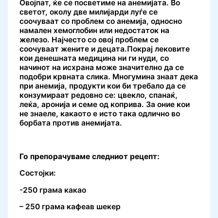
Овојпат, ќе се посветиме на анемијата. Во
светот, околу две милијарди луѓе се
соочуваат со проблем со анемија, односно
намален хемоглобин или недостаток на
железо. Најчесто со овој проблем се
соочуваат жените и децата.Покрај лековите
кои денешната медицина ни ги нуди, со
начинот на исхрана може значително да се
подобри крвната слика. Многумина знаат дека
при анемија, продукти кои би требало да се
конзумираат редовно се: цвекло, спанаќ,
леќа, аронија и семе од коприва. За оние кои
не знаеле, какаото е исто така одлично во
борбата против анемијата.
Го препорачуваме следниот рецепт:
Состојки:
-250 грама какао
– 250 грама кафеав шекер