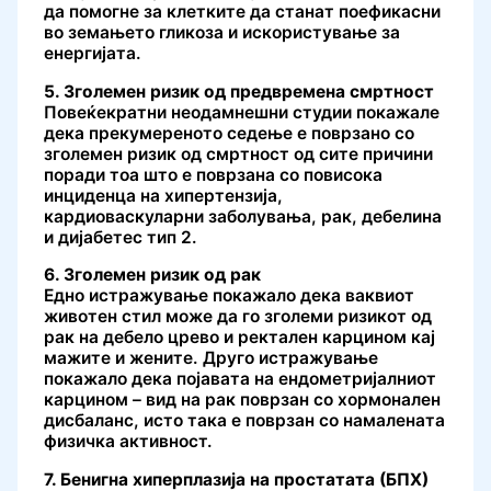
да помогне за клетките да станат поефикасни
во земањето гликоза и искористување за
енергијата.
5. Зголемен ризик од предвремена смртност
Повеќекратни неодамнешни студии покажале
дека прекумереното седење е поврзано со
зголемен ризик од смртност од сите причини
поради тоа што е поврзана со повисока
инциденца на хипертензија,
кардиоваскуларни заболувања, рак, дебелина
и дијабетес тип 2.
6. Зголемен ризик од рак
Едно истражување покажало дека ваквиот
животен стил може да го зголеми ризикот од
рак на дебело црево и ректален карцином кај
мажите и жените. Друго истражување
покажало дека појавата на ендометријалниот
карцином – вид на рак поврзан со хормонален
дисбаланс, исто така е поврзан со намалената
физичка активност.
7. Бенигна хиперплазија на простатата (БПХ)