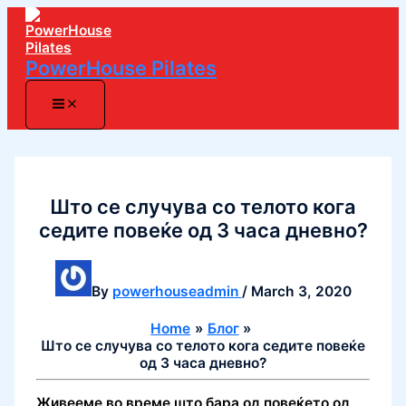
Skip
to
content
PowerHouse Pilates
Што се случува со телото кога
седите повеќе од 3 часа дневно?
By
powerhouseadmin
/
March 3, 2020
Home
Блог
Што се случува со телото кога седите повеќе
од 3 часа дневно?
Живееме во време што бара од повеќето од