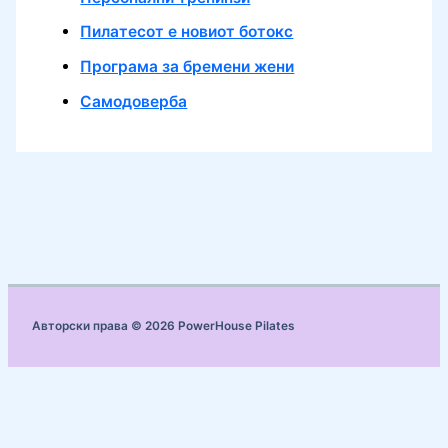
Пилатесот е новиот ботокс
Програма за бремени жени
Самодоверба
Авторски права © 2026 PowerHouse Pilates
Add PowerHouse Pilates to your Homescreen!
Add