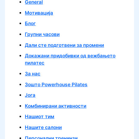
General
Mотивација
Блог
Групни часови
Дали сте подготвени за промени
Докажани придобивки од вежбањето
пилатес
За нас
Зошто Powerhouse Pilates
Јога
Комбинирани активности
Нашиот тим
Нашите салони
Персонални тренинзи