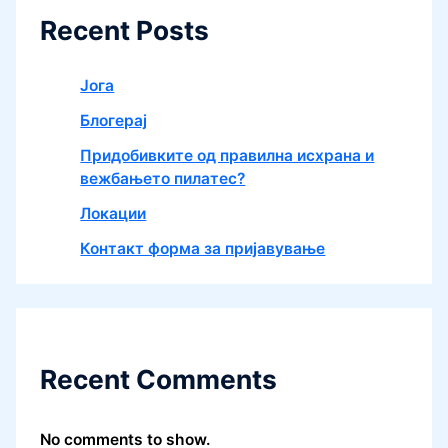
Recent Posts
Јога
Блогерај
Придобивките од правилна исхрана и
вежбањето пилатес?
Локации
Контакт форма за пријавување
Recent Comments
No comments to show.