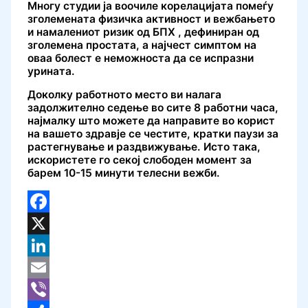
Многу студии ја воочиле корелацијата помеѓу
зголемената физичка активност и вежбањето
и намалениот ризик од БПХ , дефиниран од
зголемена простата, а најчест симптом на
оваа болест е неможноста да се испразни
урината.
Доколку работното место ви налага
задолжително седење во сите 8 работни часа,
најмалку што можете да направите во корист
на вашето здравје се честите, кратки паузи за
растегнување и раздвижување. Исто така,
искористете го секој слободен момент за
барем 10-15 минути телесни вежби.
Facebook
X
LinkedIn
Email