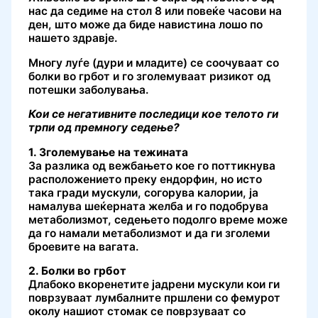
нас да седиме на стол 8 или повеќе часови на
ден, што може да биде навистина лошо по
нашето здравје.
Многу луѓе (дури и младите) се соочуваат со
болки во грбот и го зголемуваат ризикот од
потешки заболувања.
Кои се негативните последици кое телото ги
трпи од премногу седење?
1. Зголемување на тежината
За разлика од вежбањето кое го поттикнува
расположението преку ендорфин, но исто
така гради мускули, согорува калории, ја
намалува шеќерната желба и го подобрува
метаболизмот, седењето подолго време може
да го намали метаболизмот и да ги зголеми
броевите на вагата.
2. Болки во грбот
Длабоко вкоренетите јадрени мускули кои ги
поврзуваат лумбалните пршлени со фемурот
околу нашиот стомак се поврзуваат со