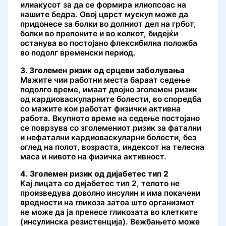
илиакусот за да се формира илиопсоас на
нашите бедра. Овој цврст мускул може да
придонесе за болки во долниот дел на грбот,
болки во препоните и во колкот, бидејќи
останува во постојано флексибилна положба
во подолг временски период.
3. Зголемен ризик од срцеви заболувања
Мажите чии работни места бараат седење
подолго време, имаат двојно зголемен ризик
од кардиоваскуларните болести, во споредба
со мажите кои работат физички активна
работа. Вкупното време на седење постојано
се поврзува со зголемениот ризик за фатални
и нефатални кардиоваскуларни болести, без
оглед на полот, возраста, индексот на телесна
маса и нивото на физичка активност.
4. Зголемен ризик од дијабетес тип 2
Кај лицата со дијабетес тип 2, телото не
произведува доволно инсулин и има покачени
вредности на гликоза затоа што организмот
не може да ја пренесе гликозата во клетките
(инсулинска резистенција). Вежбањето може