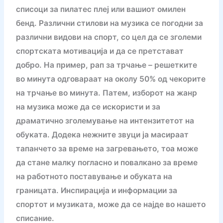
списоци за пилатес плеј или вашиот омилен
бенд. Различни стилови на музика се погодни за
различни видови на спорт, со цел да се зголеми
спортската мотивација и да се претстават
добро. На пример, рап за трчање – решетките
во минута одговараат на околу 50% од чекорите
на трчање во минута. Патем, изборот на жанр
на музика може да се искористи и за
драматично зголемување на интензитетот на
обуката. Додека нежните звуци ја масираат
тапанчето за време на загревањето, тоа може
да стане малку погласно и повалкано за време
на работното поставување и обуката на
границата. Инспирација и информации за
спортот и музиката, може да се најде во нашето
списание.