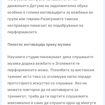
движењето Датуми на задолжителна обука
особено е голема мотивацијата за вежбање во
групи или тимови.Разиграните тимски
натпревари помагаат во подобрување на
перформансите
Пилатес мотивација преку музика
Научните студии покажуваат дека слушањето
музика додека вежбате е Зголемете ги
перформансите може. Theелбата за вистински
тренинг исто така се зголемува нагло поради
претстојното искуство со слушање. Ако не
можете повторно да се мотивирате за
тренингот, треба да ги свртите слушалките
максимално и само да слушате една од многуте