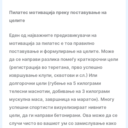
Пилатес мотивација преку поставување на
целите
Еден од најважните предизвикувачи на
мотивација за пилатес е тоа правилно
поставување и формулирање на целите. Може
да се направи разлика помеѓу краткорочни цели
(регистрација во теретана, прво успешно
извршување клупи, сквотови и сл.) Или
долгорочни цели (губење на 5 килограми
телесни маснотии, добивање на 3 килограми
мускулна маса, завршница на маратон). Многу
успешни спортисти визуелизираат нивните
цели, да ги направи бетонирани. Ова може да се
случи чисто во вашиот ум со замислување како