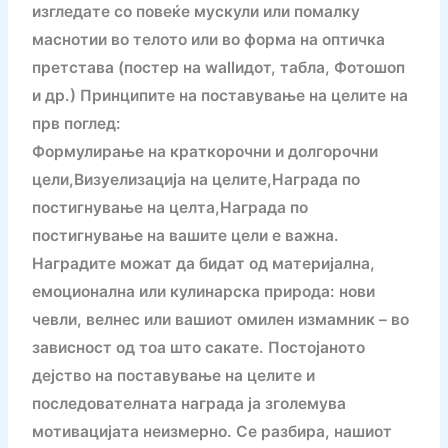
изгледате со повеќе мускули или помалку
маснотии во телото или во форма на оптичка
претстава (постер на wallидот, табла, Фотошоп
и др.) Принципите на поставување на целите на
прв поглед:
Формулирање на краткорочни и долгорочни
цели,Визуелизација на целите,Награда по
постигнување на целта,Награда по
постигнување на вашите цели е важна.
Наградите можат да бидат од материјална,
емоционална или кулинарска природа: нови
чевли, велнес или вашиот омилен измамник – во
зависност од тоа што сакате. Постојаното
дејство на поставување на целите и
последователната награда ја зголемува
мотивацијата неизмерно. Се разбира, нашиот