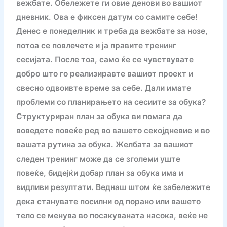
вежбате. Обележете ги овие денови во вашиот
дневник. Ова е фиксен датум со самите себе!
Денес е понеделник и треба да вежбате за нозе,
потоа се повлечете и ја правите тренинг
сесијата. После тоа, само ќе се чувствувате
добро што го реализиравте вашиот проект и
свесно одвоивте време за себе. Дали имате
проблеми со планирањето на сесиите за обука?
Структуриран план за обука ви помага да
воведете повеќе ред во вашето секојдневие и во
вашата рутина за обука. Желбата за вашиот
следен тренинг може да се зголеми уште
повеќе, бидејќи добар план за обука има и
видливи резултати. Веднаш штом ќе забележите
дека станувате посилни од порано или вашето
тело се менува во посакуваната насока, веќе не