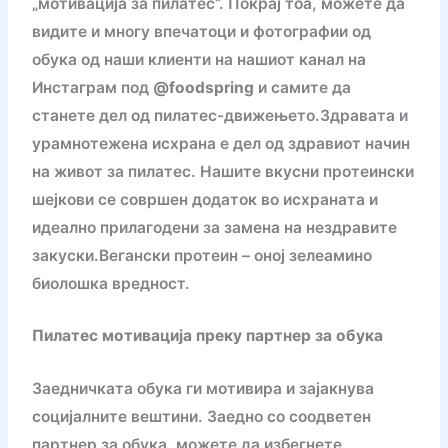
„мотивација за пилатес“. Покрај тоа, можете да
видите и многу впечатоци и фотографии од
обука од наши клиенти на нашиот канал на
Инстаграм под
@foodspring
и самите да
станете дел од пилатес-движењето.Здравата и
урамнотежена исхрана е дел од здравиот начин
на живот за пилатес. Нашите вкусни протеински
шејкови се совршен додаток во исхраната и
идеално прилагодени за замена на нездравите
закуски.Вегански протеин – оној зелеамино
биолошка вредност.
Пилатес мотивација преку партнер за обука
Заедничката обука ги мотивира и зајакнува
социјалните вештини. Заедно со соодветен
партнер за обука, можете да избегнете