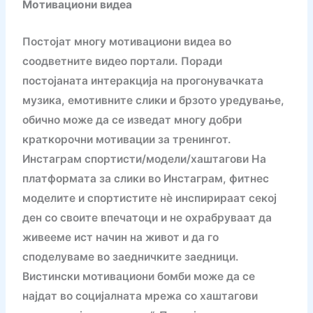
Мотивациони видеа
Постојат многу мотивациони видеа во
соодветните видео портали. Поради
постојаната интеракција на прогонувачката
музика, емотивните слики и брзото уредување,
обично може да се изведат многу добри
краткорочни мотивации за тренингот.
Инстаграм спортисти/модели/хаштагови На
платформата за слики во Инстаграм, фитнес
моделите и спортистите нè инспирираат секој
ден со своите впечатоци и не охрабруваат да
живееме ист начин на живот и да го
споделуваме во заедничките заедници.
Вистински мотивациони бомби може да се
најдат во социјалната мрежа со хаштагови