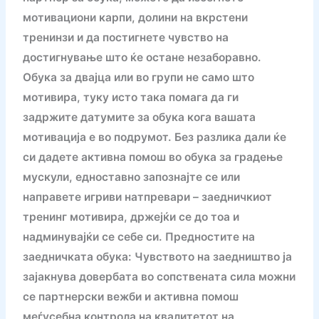
мотивациони карпи, долини на вкрстени
тренинзи и да постигнете чувство на
достигнување што ќе остане незаборавно.
Обука за двајца или во групи не само што
мотивира, туку исто така помага да ги
задржите датумите за обука кога вашата
мотивација е во подрумот. Без разлика дали ќе
си дадете активна помош во обука за градење
мускули, едноставно запознајте се или
направете игриви натпревари – заедничкиот
тренинг мотивира, држејќи се до тоа и
надминувајќи се себе си. Предностите на
заедничката обука: Чувството на заедништво ја
зајакнува довербата во сопствената сила можни
се партнерски вежби и активна помош
меѓусебна контрола на квалитетот на