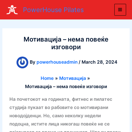
Skip
PowerHouse Pilates
to
content
Mотивација – нема повеќе
изговори
By
powerhouseadmin
/
March 28, 2024
Home
Mотивација
Mотивација – нема повеќе изговори
На почетокот на годината, фитнес и пилатес
студија пукаат во рабовите со мотивирани
новодојденци. Но, само неколку недели
подоцна, истите лица никогаш повеќе не се