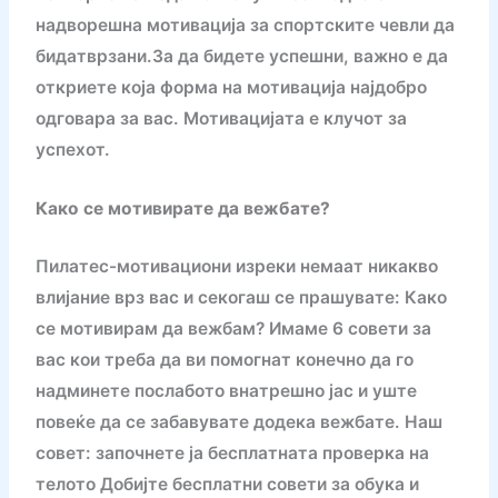
надворешна мотивација за спортските чевли да
бидатврзани.За да бидете успешни, важно е да
откриете која форма на мотивација најдобро
одговара за вас. Мотивацијата е клучот за
успехот.
Како се мотивирате да вежбате?
Пилатес-мотивациони изреки немаат никакво
влијание врз вас и секогаш се прашувате: Како
се мотивирам да вежбам? Имаме 6 совети за
вас кои треба да ви помогнат конечно да го
надминете послабото внатрешно јас и уште
повеќе да се забавувате додека вежбате. Наш
совет: започнете ја бесплатната проверка на
телото Добијте бесплатни совети за обука и