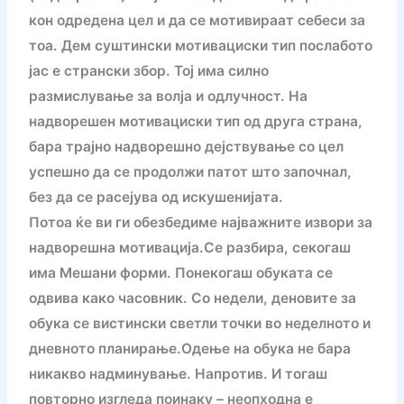
кон одредена цел и да се мотивираат себеси за
тоа. Дем суштински мотивациски тип послабото
јас е странски збор. Тој има силно
размислување за волја и одлучност. На
надворешен мотивациски тип од друга страна,
бара трајно надворешно дејствување со цел
успешно да се продолжи патот што започнал,
без да се расејува од искушенијата.
Потоа ќе ви ги обезбедиме најважните извори за
надворешна мотивација.Се разбира, секогаш
има Мешани форми. Понекогаш обуката се
одвива како часовник. Со недели, деновите за
обука се вистински светли точки во неделното и
дневното планирање.Одење на обука не бара
никакво надминување. Напротив. И тогаш
повторно изгледа поинаку – неопходна е