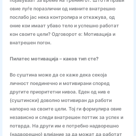
појавуваат за време на тренингот. Што ги прави
овие луѓе поразлични од нивните внатрешно
послабо јас нека контролира и откажува, од
оние кои имаат убаво тело и успешно работат
кон своите цели? Одговорот е: Мотивација и
внатрешен погон.
Пилатес мотивација – каков тип сте?
Во суштина може да се каже дека секоја
личност поединечно и мотивирани според
другите приоритетни нивоа. Еден од нив е
(суштински) доволно мотивиран да работи
напорно на своите цели. Тој ги формулира овие
независно и следи внатрешен поттик за успех и
потврда. На други им е потребно надворешно
(надворешно) влијание за да можат да работат